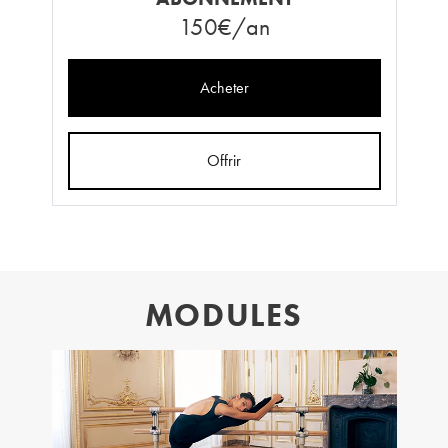
150€/an
Acheter
Offrir
MODULES