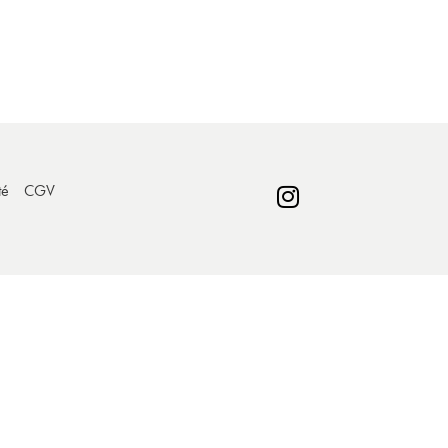
té
CGV