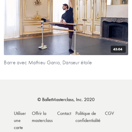
43:04
Barre avec Mathieu Ganio, Danseur étoile
© BalletMasterclass, Inc. 2020
Utiliser
Offrir la
Contact
Politique de
CGV
une
masterclass
confidentialité
carte