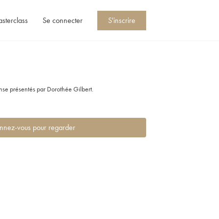
asterclass
Se connecter
S'inscrire
nse présentés par Dorothée Gilbert.
nnez-vous pour regarder