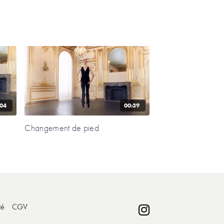
:04
00:39
Changement de pied
té
CGV