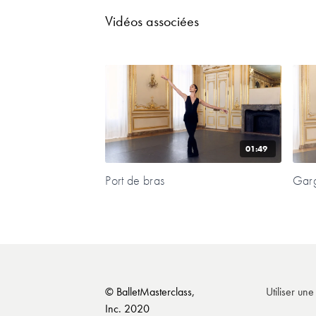
Vidéos associées
01:49
Port de bras
Garg
© BalletMasterclass,
Utiliser un
Inc. 2020