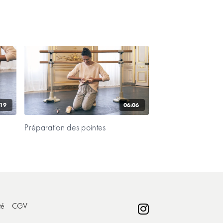
:19
06:06
Préparation des pointes
té
CGV