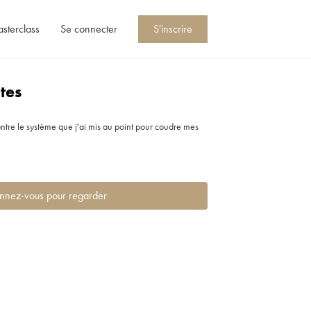
asterclass
Se connecter
S'inscrire
tes
ontre le système que j'ai mis au point pour coudre mes
nnez-vous pour regarder