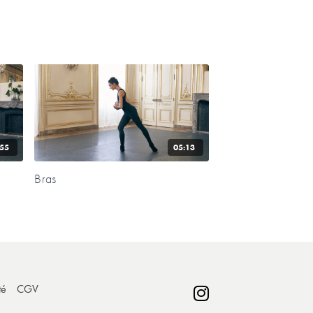
:55
05:13
Bras
té
CGV