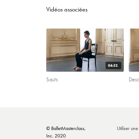
Vidéos associées
04:52
Sauts
Desc
© BalletMasterclass,
Utiliser un
Inc. 2020