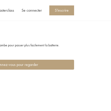
asterclass
Se connecter
S'inscrire
ambe pour passer plus facilement la batterie.
nnez-vous pour regarder